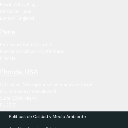
Royds Withy King.
69 Carter Lane.
London. England
París
Patchwork Saint Lazare 3
Rue de Stockholm 75008 Paris,
Francia
Florida, USA
C/O Quest Workspaces One Biscayne Tower,
LLC 2S Biscayne Boulevard,
Suite 3200 Miami,
FL 33131
Políticas de Calidad y Medio Ambiente