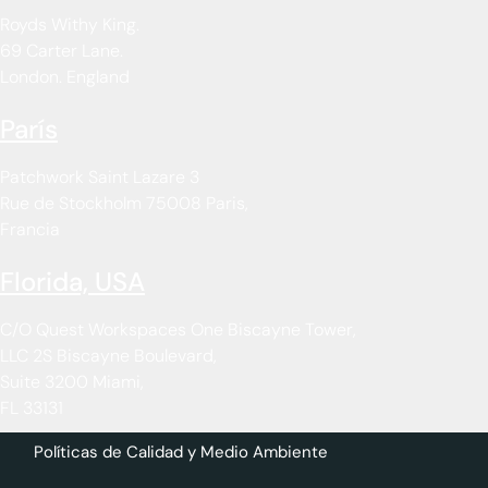
Royds Withy King.
69 Carter Lane.
London. England
París
Patchwork Saint Lazare 3
Rue de Stockholm 75008 Paris,
Francia
Florida, USA
C/O Quest Workspaces One Biscayne Tower,
LLC 2S Biscayne Boulevard,
Suite 3200 Miami,
FL 33131
Políticas de Calidad y Medio Ambiente