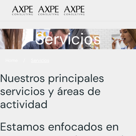
Skip
to
the
content
Servicios
Home
/
Servicios
Nuestros principales
servicios y áreas de
actividad
Estamos enfocados en