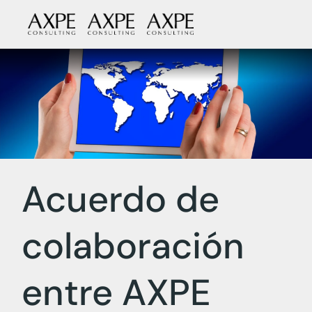
Skip
to
the
content
Acuerdo de
colaboración
entre AXPE